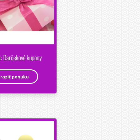
: Darčekové kupóny
raziť ponuku