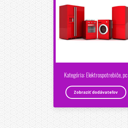
Kategória: Elektrospotrebiče, pc
Zobraziť dodávateľov