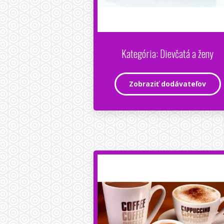
Kategória: Dievčatá a ženy
Zobraziť dodávateľov