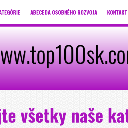
ATEGÓRIE
ABECEDA OSOBNÉHO ROZVOJA
KONTAKT
ww.top100sk.c
te všetky naše ka