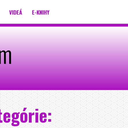
VIDEÁ
E-KNIHY
om
tegórie: