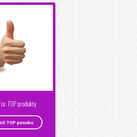
ia: TOP produkty
ziť TOP ponuku