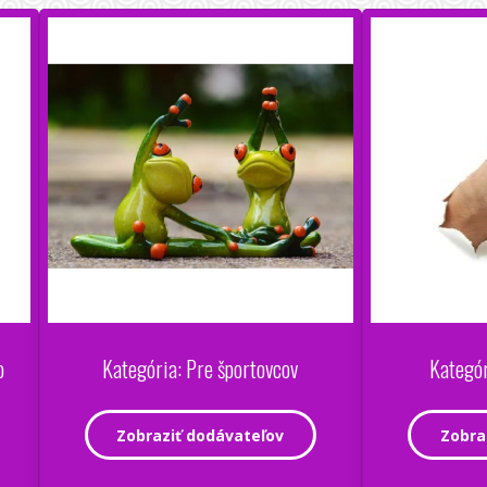
o
Kategória: Pre športovcov
Kategór
Zobraziť dodávateľov
Zobra