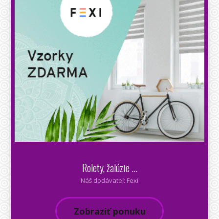
Rolety, žalúzie ...
Náš dodávateľ: Fexi
Zobraziť ponuku