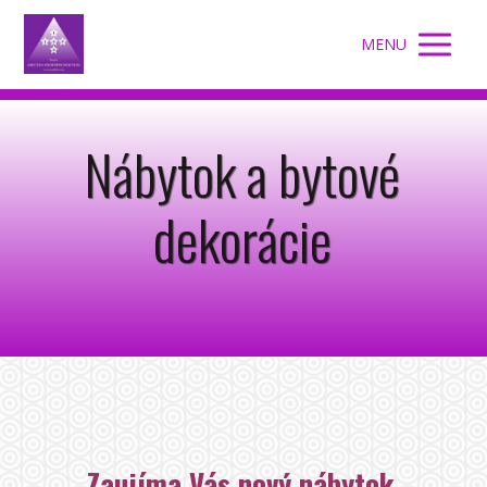
MENU
Nábytok a bytové
dekorácie
Zaujíma Vás nový nábytok,