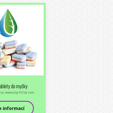
ablety do myčky
na: www.top101sk.com
e informací