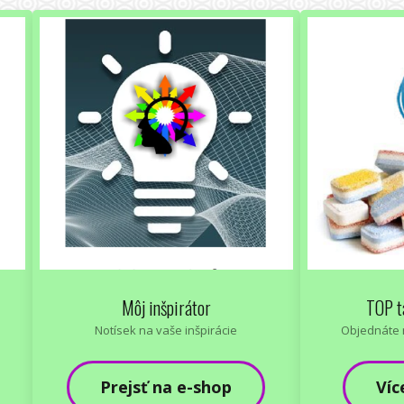
Môj inšpirátor
TOP t
Notísek na vaše inšpirácie
Objednáte 
Prejsť na e-shop
Víc