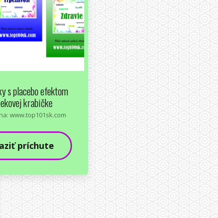
y s placebo efektom
čekovej krabičke
na: www.top101sk.com
aziť príchute