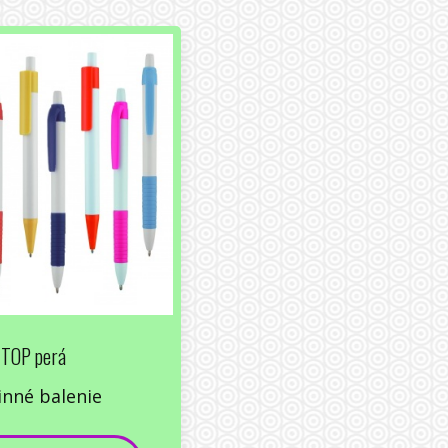
TOP perá
inné balenie