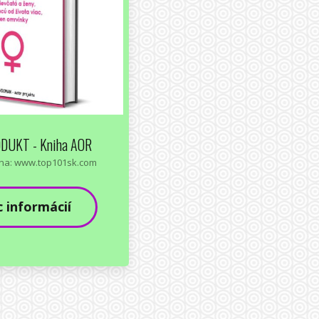
DUKT - Kniha AOR
na: www.top101sk.com
c informácií