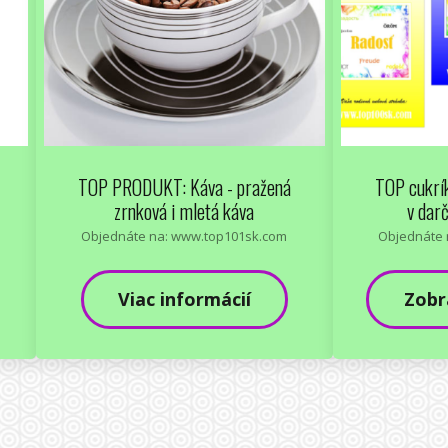
TOP PRODUKT: Káva - pražená
TOP cukrík
zrnková i mletá káva
v dar
Objednáte na: www.top101sk.com
Objednáte 
Viac informácií
Zobr