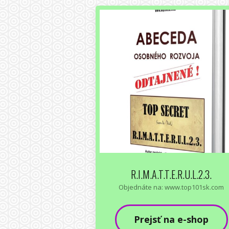
R.I.M.A.T.T.E.R.U.L.2.3.
Objednáte na: www.top101sk.com
Prejsť na e-shop