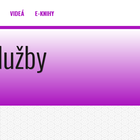
VIDEÁ
E-KNIHY
lužby