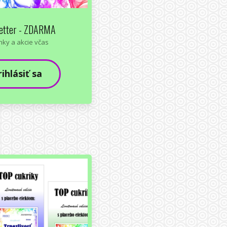
etter - ZDARMA
nky a akcie včas
rihlásiť sa