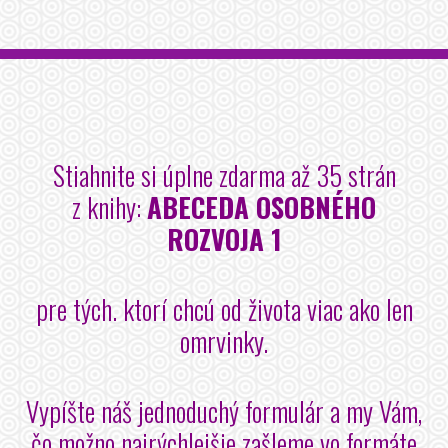
Stiahnite si úplne zdarma až 35 strán
z knihy:
ABECEDA OSOBNÉHO
ROZVOJA 1
pre tých. ktorí chcú od života viac ako len
omrvinky.
Vypíšte náš jednoduchý formulár a my Vám,
čo možno najrýchlejšie zašleme vo formáte