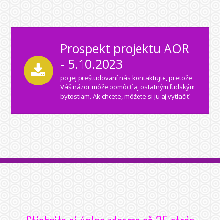
Prospekt projektu AOR
- 5.10.2023
po jej preštudovaní nás kontaktujte, pretože
Váš názor môže pomôcť aj ostatným ľudským
bytostiam. Ak chcete, môžete si ju aj vytlačiť.