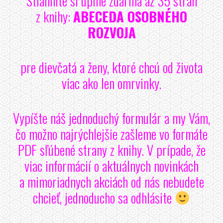
Stiahnite si úplne zdarma až 35 strán
z knihy:
ABECEDA OSOBNÉHO
ROZVOJA
pre dievčatá a ženy, ktoré chcú od života
viac ako len omrvinky.
Vypíšte náš jednoduchý formulár a my Vám,
čo možno najrýchlejšie zašleme vo formáte
PDF sľúbené strany z knihy. V prípade, že
viac informácií o aktuálnych novinkách
a mimoriadnych akciách od nás nebudete
chcieť, jednoducho sa odhlásite