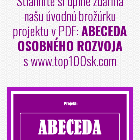
Stiahnite si úplne zdarma
našu úvodnú brožúrku
projektu v PDF:
ABECEDA
OSOBNÉHO ROZVOJA
s www.top100sk.com