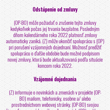
Odstúpenie od zmluvy
(OP-BO) môže požiadať o zrušenie tejto zmluvy
kedykoľvek počas jej trvania bezplatne. Posledným
dňom kalendárneho roka 2022 platnosť zmluvy
automaticky zaniká. (Z) môže ukončiť spoluprácu s (OP)
pri porušení vzájomných dojednaní. Možnosť predĺžiť
spoluprácu o ďalšie obdobie bude možné podpisom
novej zmluvy, ktorá bude aktualizovaná podľa situácie
koncom roka 2022.
Vzájomné dojednania
(Z) informuje o novinkách a zmenách v projekte (OP-
BO) mailom, telefonicky, osobne a/ alebo
prostredníctvom webovej stránky. (OP-BO) svojou