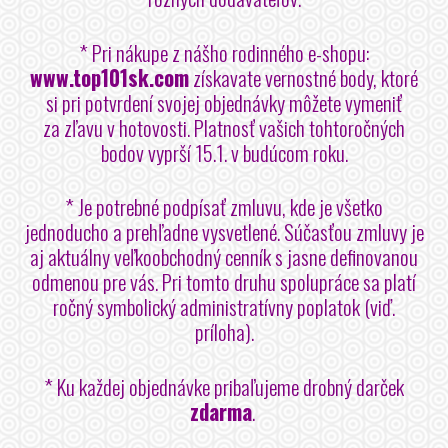
* Pri nákupe z nášho rodinného e-shopu:
www.top101sk.com
získavate vernostné body, ktoré
si pri potvrdení svojej objednávky môžete vymeniť
za zľavu v hotovosti. Platnosť vašich tohtoročných
bodov vyprší 15.1. v budúcom roku.
* Je potrebné podpísať zmluvu, kde je všetko
jednoducho a prehľadne vysvetlené. Súčasťou zmluvy je
aj aktuálny veľkoobchodný cenník s jasne definovanou
odmenou pre vás. Pri tomto druhu spolupráce sa platí
ročný symbolický administratívny poplatok (viď.
príloha).
* Ku každej objednávke pribaľujeme drobný darček
zdarma
.