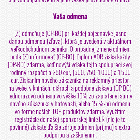
Vaša odmena
(Z) odmeňuje (OP-BO) pri každej objednávke jasne
danou odmenou (zľava), ktorá je uvedená v aktuálnom
veľkoobchodnom cenníku. O prípadnej zmene odmien
bude (Z) informovať (OP-BO). Diplom AOR získa každý
(OP-BO) zdarma, keď navýši vďaka tejto spolupráci svoj
rodinný rozpočet o 250 eur, (500, 750, 1.000) a 1.500
eur. Získaním nového zákazníka na reklamný priestor
na webe, v knihách, diároch a podobne získava (OP-BO)
jednorazovú odmenu vo výške 10% zo zaplatenej sumy
nového zákazníka v hotovosti, alebo 15 %-nú odmenu
vo forme našich TOP produktov zdarma. Využitím
registrácie do našej sponzorskej línie LR (nie je to
povinné) získate ďalšie zdroje odmien (príjmu) s extra
podporou a zaškolením.