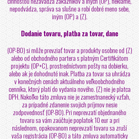
činnosťou nezavádza zákazníkov a iných (OP), neklame,
nepodvádza, správa sa slušne a robí dobré meno sebe,
iným (OP) a (Z).
Dodanie tovaru, platba za tovar, dane
(OP-BO) si môže prevziať tovar a produkty osobne od (Z)
alebo od obchodného partera s platným Certifikátom
projektu (OP+C), prostredníctvom pošty na dobierku,
alebo ak je dohodnuté inak. Platba za tovar sa uhrádza
v konečných cenách aktuálneho veľkoobchodného
cenníka, ktorý platí do vydania nového. (Z) nie je platca
DPH. Nakoľko táto zmluva nie je zamestnanecký vzťah,
za prípadné zdanenie svojich príjmov nesie
zodpovednosť (OP-BO). Pri neprevzatí objednaného
tovaru sa vám zaúčtuje poplatok 10 eur a pri
následnom, opakovanom neprevzatí tovaru sa zruší
vaša registrácia (OP-BO) a táto zmluva automaticky