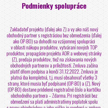
Podmienky spolupráce
Zakladateľ projektu (ďalej ako Z) a vy ako náš nový
obchodný partner s registráciou bez obmedzenia (ďalej
ako OP-BO) sa dohodli na vzájomnej spolupráci
v oblasti nákupu produktov, vytváraní nových TOP
produktov, propagácie projektu AOR a webovej stránky
(Z), predaja produktov, tiež na získavania nových
obchodných partnerov a príležitostí. Zmluva začína
platiť dňom podpisu a končí 31.12.2022. Zmluva je
platná iba kompletná, t.j. musí obsahovať všetky 3
strany, ktoré musia byť podpísané (OP-BO) a (Z). Nový
(OP-BO) dostane pridelené registračné číslo a kartičku
obchodného partnera – Zdarma. Pri registrácii bez
obmedzení sa platí administratívny poplatok spolu
s prvou objednávkou a jeho výška je uvedená v zmluve.