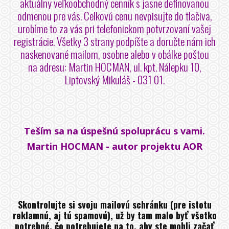
aktuálny veľkoobchodný cenník s jasne definovanou
odmenou pre vás. Celkovú cenu nevpisujte do tlačiva,
urobíme to za vás pri telefonickom potvrzovaní vašej
registrácie. Všetky 3 strany podpíšte a doručte nám ich
naskenované mailom, osobne alebo v obálke poštou
na adresu: Martin HOCMAN, ul. kpt. Nálepku 10,
Liptovský Mikuláš - 031 01.
Teším sa na úspešnú spoluprácu s vami.
Martin HOCMAN - autor projektu AOR
Skontrolujte si svoju mailovú schránku (pre istotu
reklamnú, aj tú spamovú), už by tam malo byť všetko
potrebné, čo potrebujete na to, aby ste mohli začať