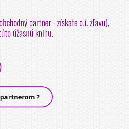
bchodný partner - získate o.i. zľavu),
 túto úžasnú knihu.
 partnerom ?