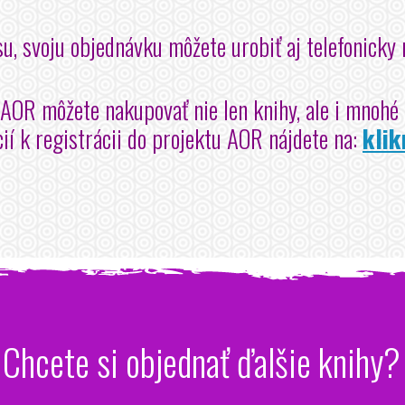
u, svoju objednávku môžete urobiť aj telefonick
 AOR môžete nakupovať nie len knihy, ale i mnohé ď
ií k registrácii do projektu AOR nájdete na:
klik
Chcete si objednať ďalšie knihy?