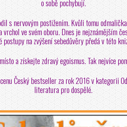
o sobě pochybují.
odil s nervovým postižením. Kvůli tomu odmalička
na vrchol ve svém oboru. Dnes je nejznámějším č
é postupy na zvýšení sebedůvěry předá v této kni
místo a získejte zdravý egoismus. Tak nejvíce po
cenu Český bestseller za rok 2016 v kategorii 
literatura pro dospělé.