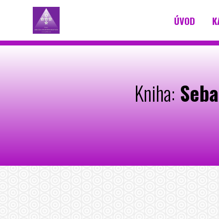
ÚVOD
K
Kniha:
Sebad