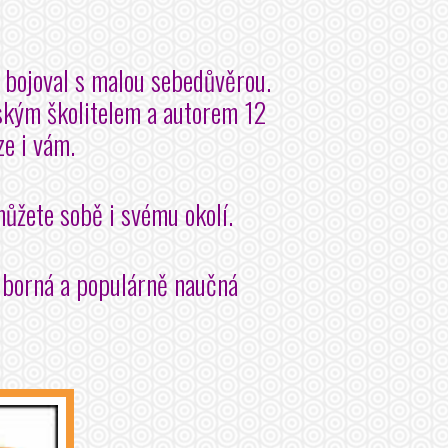
 bojoval s malou sebedůvěrou.
eským školitelem a autorem 12
ze i vám.
můžete sobě i svému okolí.
Odborná a populárně naučná