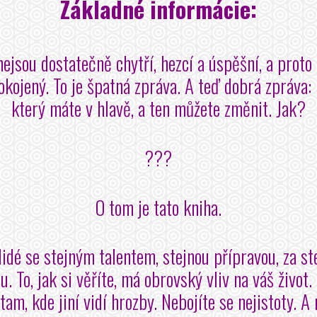
Základné informácie:
nejsou dostatečně chytří, hezcí a úspěšní, a proto
kojený. To je špatná zpráva. A teď dobrá zpráva: 
který máte v hlavě, a ten můžete změnit. Jak?
???
O tom je tato kniha.
 lidé se stejným talentem, stejnou přípravou, za s
ou.
To, jak si věříte, má obrovský vliv na váš život. 
 tam, kde jiní vidí hrozby. Nebojíte se nejistoty. A 