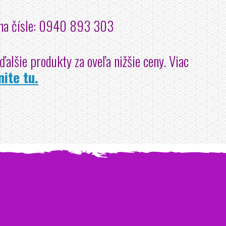
y na čísle: 0940 893 303
alšie produkty za oveľa nižšie ceny. Viac
nite tu.