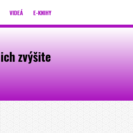
VIDEÁ
E-KNIHY
ch zvýšite