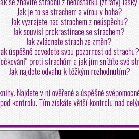
Jak se zbavíte strachu z nedostatku (ztráty) lásky
Jak je to se strachem a vírou v boha?
Jak vyzrajete nad strachem z neúspěchu?
Jak souvisí prokrastinace se strachem?
Jak zvládnete strach ze změn?
Jak úspěšně odvedete svou pozornost od strachu
"očkování" proti strachům a jak jím snížíte své s
Jak najdete odvahu k těžkým rozhodnutím?
knihy. Najdete v ní ověřené a úspěšné svépomocné
 pod kontrolu. Tím získáte větší kontrolu nad cel