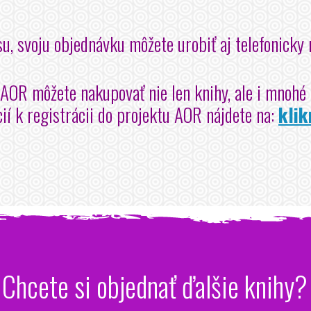
u, svoju objednávku môžete urobiť aj telefonick
 AOR môžete nakupovať nie len knihy, ale i mnohé ď
ií k registrácii do projektu AOR nájdete na:
klik
Chcete si objednať ďalšie knihy?