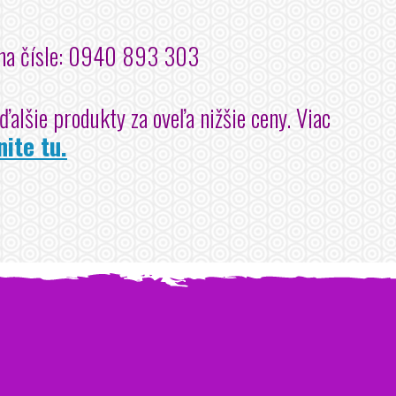
y na čísle: 0940 893 303
alšie produkty za oveľa nižšie ceny. Viac
nite tu.