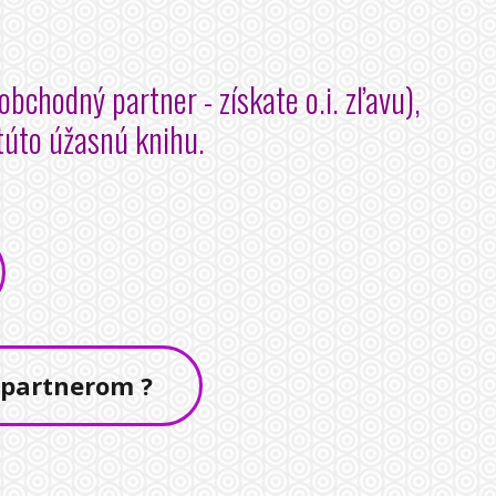
bchodný partner - získate o.i. zľavu),
 túto úžasnú knihu.
 partnerom ?