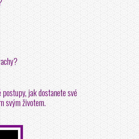
?
?
trachy?
 postupy, jak dostanete své
ým svým životem.