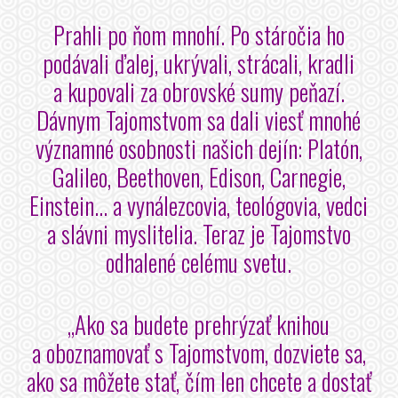
Prahli po ňom mnohí. Po stáročia ho
podávali ďalej, ukrývali, strácali, kradli
a kupovali za obrovské sumy peňazí.
Dávnym Tajomstvom sa dali viesť mnohé
významné osobnosti našich dejín: Platón,
Galileo, Beethoven, Edison, Carnegie,
Einstein... a vynálezcovia, teológovia, vedci
a slávni myslitelia. Teraz je Tajomstvo
odhalené celému svetu.
„Ako sa budete prehrýzať knihou
a oboznamovať s Tajomstvom, dozviete sa,
ako sa môžete stať, čím len chcete a dostať